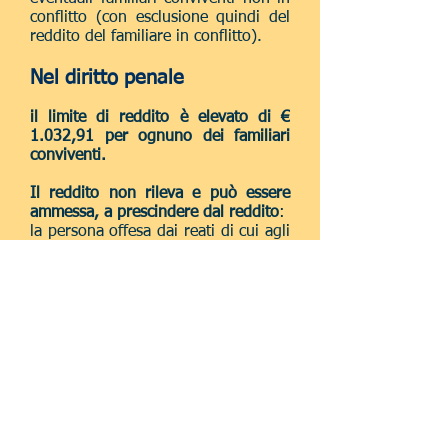
conflitto (con esclusione quindi del
reddito del familiare in conflitto).
Nel diritto penale
il limite di reddito è elevato di €
1.032,91 per ognuno dei familiari
conviventi.
Il reddito non rileva e può essere
ammessa, a prescindere dal reddito
:
la persona offesa dai reati di cui agli
articoli 609-bis, 609-quater e 609-
octies, nonché, ove commessi in
danno di minori, dai reati di cui agli
articoli (572, 583-bis, 612-bis) 600,
600-bis, 600-ter, 600-quinquies,
601, 602, 609-quinquies e 609-
undecies del codice penale.
La domanda di ammissione al
patrocinio a spese dello Stato viene
valutata dapprima dal Consiglio